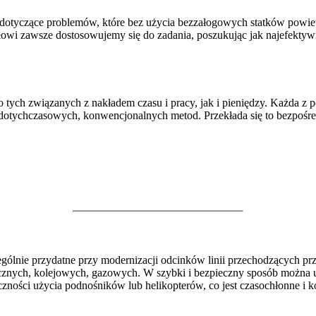
a dotyczące problemów, które bez użycia bezzałogowych statków powie
wi zawsze dostosowujemy się do zadania, poszukując jak najefektywn
 tych związanych z nakładem czasu i pracy, jak i pieniędzy. Każda z
tychczasowych, konwencjonalnych metod. Przekłada się to bezpośredn
 mogą podnieść wydajność Twojej pracy – nie zwlekaj i skontaktuj
rzeniesiemy Twoją działalność na wyższy poziom. Pamiętaj, że z gór
nie przydatne przy modernizacji odcinków linii przechodzących przez t
cznych, kolejowych, gazowych. W szybki i bezpieczny sposób można u
eczności użycia podnośników lub helikopterów, co jest czasochłonne i 