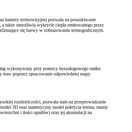
oraz kamery termowizyjnej pozwala na poszukiwanie
, a także umożliwia wykrycie ciepła emitowanego przez
yróżniające się barwy w zobrazowaniu termograficznym.
oring wykonywany przy pomocy bezzałogowego statku
jny traw poprzez opracowanie odpowiedniej mapy
ysokiej rozdzielczości, pozwala nam na przeprowadzanie
, model 3D oraz numeryczny model pokrycia terenu, mamy
erzchni i ilości opadów) oraz jej akumulacji na