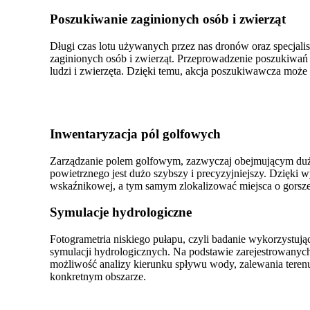
Poszukiwanie zaginionych osób i zwierząt
Długi czas lotu używanych przez nas dronów oraz specjal
zaginionych osób i zwierząt. Przeprowadzenie poszukiwań
ludzi i zwierzęta. Dzięki temu, akcja poszukiwawcza może
Inwentaryzacja pól golfowych
Zarządzanie polem golfowym, zazwyczaj obejmującym duż
powietrznego jest dużo szybszy i precyzyjniejszy. Dzięki
wskaźnikowej, a tym samym zlokalizować miejsca o gorszej 
Symulacje hydrologiczne
Fotogrametria niskiego pułapu, czyli badanie wykorzystu
symulacji hydrologicznych. Na podstawie zarejestrowanyc
możliwość analizy kierunku spływu wody, zalewania terenu
konkretnym obszarze.