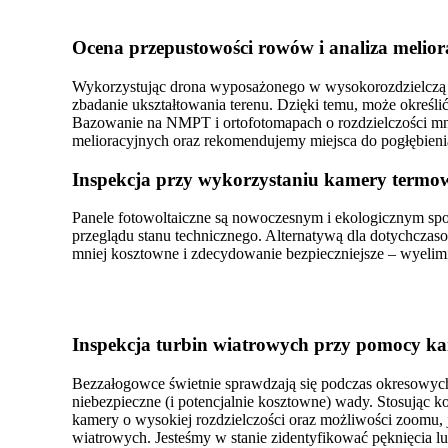
Ocena przepustowości rowów i analiza meliora
Wykorzystując drona wyposażonego w wysokorozdzielczą k
zbadanie ukształtowania terenu. Dzięki temu, może określ
Bazowanie na NMPT i ortofotomapach o rozdzielczości mni
melioracyjnych oraz rekomendujemy miejsca do pogłębienia
Inspekcja przy wykorzystaniu kamery termowi
Panele fotowoltaiczne są nowoczesnym i ekologicznym spo
przeglądu stanu technicznego. Alternatywą dla dotychczas
mniej kosztowne i zdecydowanie bezpieczniejsze – wyelim
Inspekcja turbin wiatrowych przy pomocy k
Bezzałogowce świetnie sprawdzają się podczas okresowych
niebezpieczne (i potencjalnie kosztowne) wady. Stosując 
kamery o wysokiej rozdzielczości oraz możliwości zoomu,
wiatrowych. Jesteśmy w stanie zidentyfikować pęknięcia lu