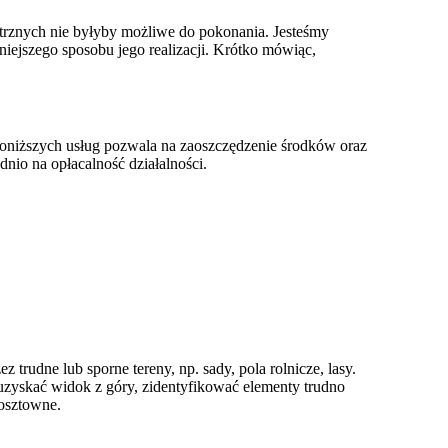
trznych nie byłyby możliwe do pokonania. Jesteśmy
iejszego sposobu jego realizacji. Krótko mówiąc,
 poniższych usług pozwala na zaoszczędzenie środków oraz
io na opłacalność działalności.
 się z nami. Razem opracujemy najkorzystniejszy model
y lepiej widać.
rudne lub sporne tereny, np. sady, pola rolnicze, lasy.
zyskać widok z góry, zidentyfikować elementy trudno
kosztowne.