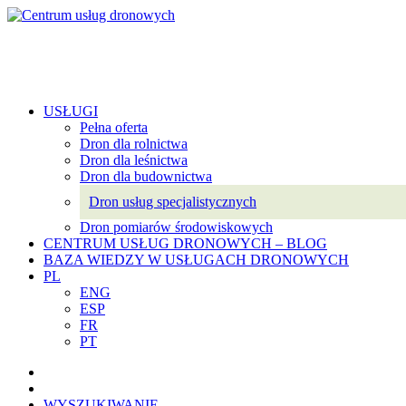
USŁUGI
Pełna oferta
Dron dla rolnictwa
Dron dla leśnictwa
Dron dla budownictwa
Dron usług specjalistycznych
Dron pomiarów środowiskowych
CENTRUM USŁUG DRONOWYCH – BLOG
BAZA WIEDZY W USŁUGACH DRONOWYCH
PL
ENG
ESP
FR
PT
WYSZUKIWANIE