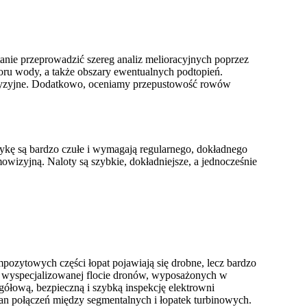
ie przeprowadzić szereg analiz melioracyjnych poprzez
oru wody, a także obszary ewentualnych podtopień.
recyzyjne. Dodatkowo, oceniamy przepustowość rowów
ykę są bardzo czułe i wymagają regularnego, dokładnego
wizyjną. Naloty są szybkie, dokładniejsze, a jednocześnie
ozytowych części łopat pojawiają się drobne, lecz bardzo
ki wyspecjalizowanej flocie dronów, wyposażonych w
ółową, bezpieczną i szybką inspekcję elektrowni
stan połączeń między segmentalnych i łopatek turbinowych.