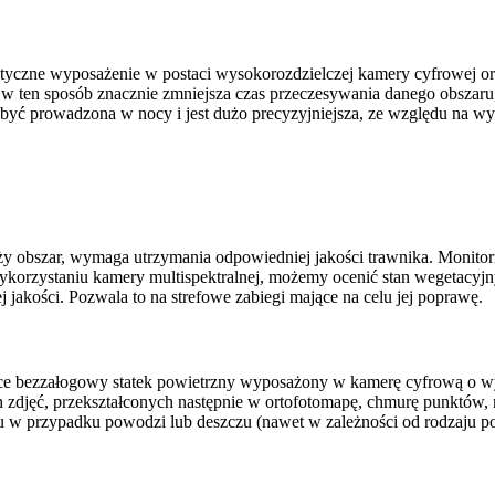
istyczne wyposażenie w postaci wysokorozdzielczej kamery cyfrowej 
 w ten sposób znacznie zmniejsza czas przeczesywania danego obszaru
 być prowadzona w nocy i jest dużo precyzyjniejsza, ze względu na w
y obszar, wymaga utrzymania odpowiedniej jakości trawnika. Monit
 wykorzystaniu kamery multispektralnej, możemy ocenić stan wegetacy
jakości. Pozwala to na strefowe zabiegi mające na celu jej poprawę.
jące bezzałogowy statek powietrzny wyposażony w kamerę cyfrową o w
h zdjęć, przekształconych następnie w ortofotomapę, chmurę punktów
 w przypadku powodzi lub deszczu (nawet w zależności od rodzaju powi