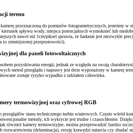
cji terenu
amerę przeznaczoną do pomiarów fotogrametrycznych, jesteśmy w stan
ić kierunek spływu wody, miejsca potencjalnych wymoknieć lub niedob
ejszych nawet niż 1cm/piksel sprawia, że badanie jest niezwykle p
 (o zmniejszonej przepustowości).
zyjnej dla paneli fotowoltaicznych
sobem pozyskiwania energii, jednak ze względu na swoją charakteryst
owych metod przeglądu i naprawy jest dron wyposażony w kamerę termo
inowane zostaje ryzyko wypadku z udziałem człowieka.
amery termowizyjnej oraz cyfrowej RGB
 przeglądów stanu technicznego turbin wiatrowych. Często wśród komp
konwencjonalne metody, ich wykrycie jest trudne i czasochłonne. Dzię
 jak również kamery termowizyjne, można przeprowadzić bardzo szczeg
b rozwarstwienia (delaminacja), erozję krawędzi natarcia czy zbadać 